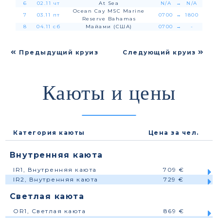
6
02.11 чт
At Sea
N/A
→
N/A
Ocean Cay MSC Marine
7
03.11 пт
0700
→
1800
Reserve Bahamas
8
04.11 сб
Майами (США)
0700
→
-
Предыдущий круиз
Следующий круиз
Каюты и цены
Категория каюты
Цена за чел.
Внутренняя каюта
IR1, Внутренняя каюта
709 €
IR2, Внутренняя каюта
729 €
Светлая каюта
OR1, Светлая каюта
869 €