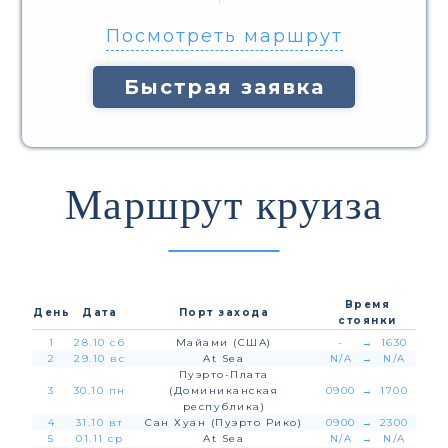
Посмотреть маршрут
Быстрая заявка
Маршрут круиза
Время
День
Дата
Порт захода
стоянки
1
28.10 сб
Майами (США)
-
→
1630
2
29.10 вс
At Sea
N/A
→
N/A
Пуэрто-Плата
3
30.10 пн
(Доминиканская
0900
→
1700
республика)
4
31.10 вт
Сан Хуан (Пуэрто Рико)
0900
→
2300
5
01.11 ср
At Sea
N/A
→
N/A