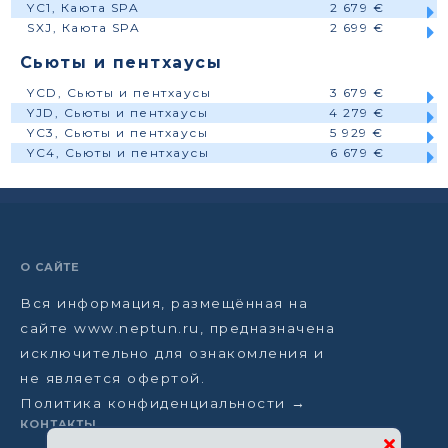
YC1, Каюта SPA
2 679 €
SXJ, Каюта SPA
2 699 €
Сьюты и пентхаусы
YCD, Сьюты и пентхаусы
3 679 €
YJD, Сьюты и пентхаусы
4 279 €
YC3, Сьюты и пентхаусы
5 929 €
YC4, Сьюты и пентхаусы
6 679 €
О САЙТЕ
Вся информация, размещённая на
сайте www.neptun.ru, предназначена
исключительно для ознакомления и
не является офертой.
Политика конфиденциальности →
КОНТАКТЫ