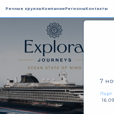
Речные круизы
Компании
Регионы
Контакты
7 н
Порт 
16.0