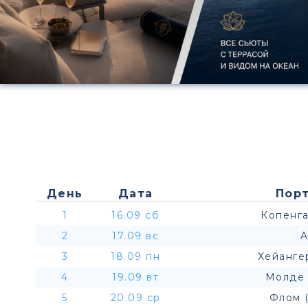
День
Дата
Порт
1
16.09 сб
Копенга
2
17.09 вс
A
3
18.09 пн
Хейанге
4
19.09 вт
Молде 
5
20.09 ср
Флом 