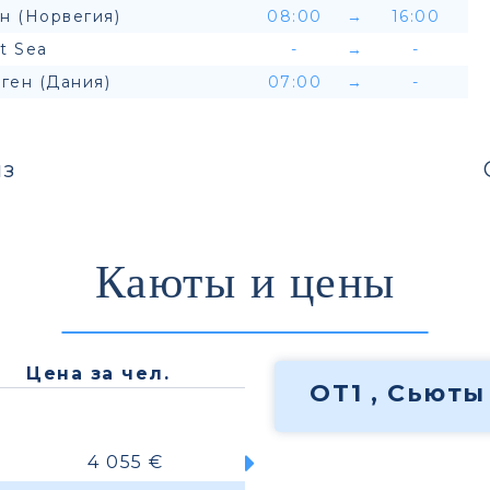
н (Норвегия)
08:00
→
16:00
t Sea
-
→
-
ген (Дания)
07:00
→
-
з
Каюты и цены
Цена за чел.
OT1 , Сьюты
4 055 €