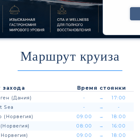
Маршрут круиза
 захода
Время стоянки
ген (Дания)
-
→
17:00
t Sea
-
→
-
р (Норвегия)
09:00
→
18:00
(Норвегия)
08:00
→
16:00
(Норвегия)
09:00
→
18:00