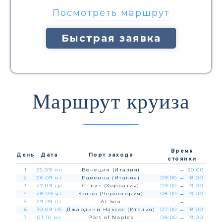
Посмотреть маршрут
Быстрая заявка
Маршрут круиза
Время
День
Дата
Порт захода
стоянки
1
25.09 пн
Венеция (Италия)
-
→
20:00
2
26.09 вт
Равенна (Италия)
09:00
→
18:00
3
27.09 ср
Сплит (Хорватия)
09:00
→
19:00
4
28.09 чт
Котор (Черногория)
08:00
→
19:00
5
29.09 пт
At Sea
-
→
-
6
30.09 сб
Джардини Наксос (Италия)
07:00
→
18:00
7
01.10 вс
Port of Naples
08:00
→
19:00