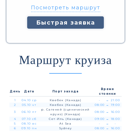
Посмотреть маршрут
Быстрая заявка
Маршрут круиза
Время
День
Дата
Порт захода
стоянки
1
04.10 ср
Квебек (Канада)
-
→
21:00
2
05.10 чт
Квебек (Канада)
08:00
→
19:00
р. Сагеней (сценический
3
06.10 пт
08:00
→
16:00
круиз) (Канада)
4
07.10 сб
Сет-Иль (Канада)
09:00
→
18:00
5
08.10 вс
At Sea
-
→
-
6
09.10 пн
Sydney
08:00
→
16:00