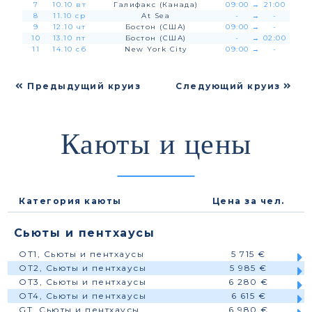
7
10.10 вт
Галифакс (Канада)
09:00
→
21:00
8
11.10 ср
At Sea
-
→
-
9
12.10 чт
Бостон (США)
09:00
→
-
10
13.10 пт
Бостон (США)
-
→
02:00
11
14.10 сб
New York City
09:00
→
-
Предыдущий круиз
Следующий круиз
Каюты и цены
Категория каюты
Цена за чел.
Сьюты и пентхаусы
OT1, Сьюты и пентхаусы
5 715 €
OT2, Сьюты и пентхаусы
5 985 €
OT3, Сьюты и пентхаусы
6 280 €
OT4, Сьюты и пентхаусы
6 615 €
GT, Сьюты и пентхаусы
6 980 €