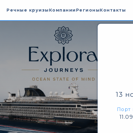
Речные круизы
Компании
Регионы
Контакты
13 н
Порт 
11.0