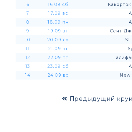
6
16.09 сб
Какорток
7
17.09 вс
A
8
18.09 пн
A
9
19.09 вт
Сент-Дж
10
20.09 ср
St
11
21.09 чт
S
12
22.09 пт
Галифа
13
23.09 сб
A
14
24.09 вс
New 
Предыдущий круи