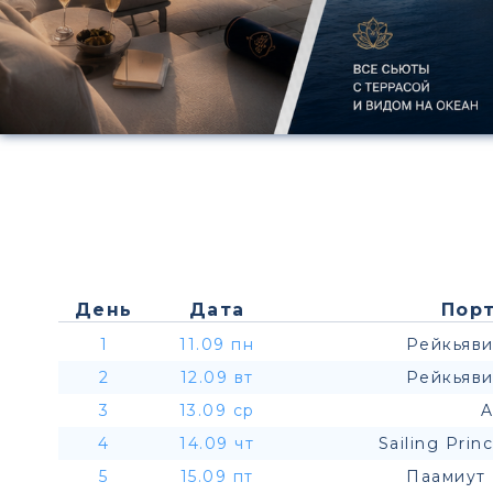
День
Дата
Порт
1
11.09 пн
Рейкьяви
2
12.09 вт
Рейкьяви
3
13.09 ср
A
4
14.09 чт
Sailing Prin
5
15.09 пт
Паамиут 