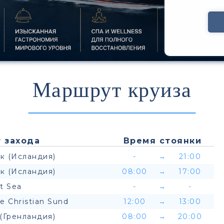
Маршрут круиза
 захода
Время стоянки
к (Исландия)
-
→
21:00
к (Исландия)
08:00
→
17:00
t Sea
-
→
-
ce Christian Sund
12:00
→
13:00
(Гренландия)
08:00
→
20:00