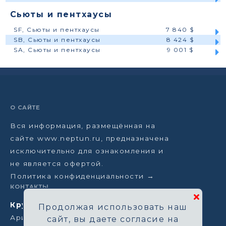
Сьюты и пентхаусы
SF, Сьюты и пентхаусы
7 840 $
SB, Сьюты и пентхаусы
8 424 $
SA, Сьюты и пентхаусы
9 001 $
О САЙТЕ
Вся информация, размещённая на
сайте www.neptun.ru, предназначена
исключительно для ознакомления и
не является офертой.
Политика конфиденциальности →
КОНТАКТЫ
Круизная компания Нептун
Продолжая использовать наш
Аристарховский пер, 3/1, Москва
сайт, вы даете согласие на