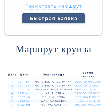
Посмотреть маршрут
Быстрая заявка
Маршрут круиза
Время
День
Дата
Порт захода
стоянки
1
28.11 вт
NUREMBERG, GERMANY
00:00:00
→
00:00:00
2
29.11 ср
NUREMBERG, GERMANY
00:00:00
→
18:00:00
3
30.11 чт
REGENSBURG, GERMANY
14:30:00
→
19:00:00
4
01.12 пт
LINZ, AUSTRIA
15:30:00
→
23:30:00
5
02.12 сб
MELK, AUSTRIA
07:30:00
→
11:00:00
6
03.12 вс
WACHAU SCENIC
11:05:00
→
13:55:00
7
04.12 пн
VIENNA, AUSTRIA
19:00:00
→
00:00:00