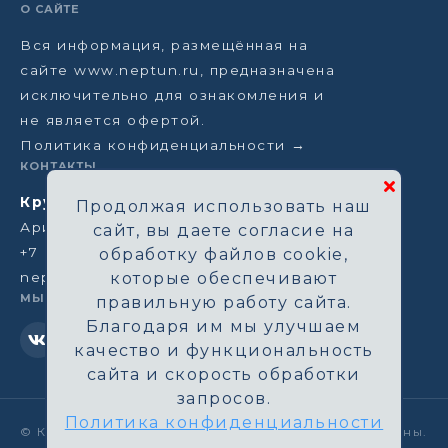
О САЙТЕ
Вся информация, размещённая на
сайте www.neptun.ru, предназначена
исключительно для ознакомления и
не является офертой.
Политика конфиденциальности →
КОНТАКТЫ
Круизная компания Нептун
Продолжая использовать наш
Аристарховский пер, 3/1, Москва
сайт, вы даете согласие на
+7 (964) 583-14-96
обработку файлов cookie,
neptun@aha.ru
которые обеспечивают
МЫ В СЕТИ
правильную работу сайта.
Благодаря им мы улучшаем
качество и функциональность
сайта и скорость обработки
запросов.
Политика конфиденциальности
©
Круизная компания Нептун. Все права защищены.