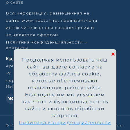
О САЙТЕ
Вся информация, размещённая на
сайте www.neptun.ru, предназначена
исключительно для ознакомления и
не является офертой.
Политика конфиденциальности →
КОНТАКТЫ
Круизная компания Нептун
Продолжая использовать наш
Аристарховский пер, 3/1, Москва
сайт, вы даете согласие на
+7 (964) 583-14-96
обработку файлов cookie,
neptun@aha.ru
которые обеспечивают
МЫ В СЕТИ
правильную работу сайта.
Благодаря им мы улучшаем
качество и функциональность
сайта и скорость обработки
запросов.
Политика конфиденциальности
©
Круизная компания Нептун. Все права защищены.