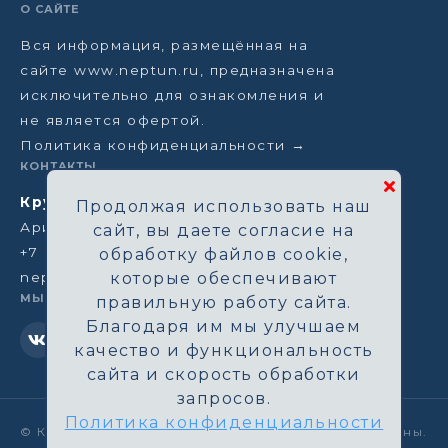
О САЙТЕ
Вся информация, размещённая на
сайте www.neptun.ru, предназначена
исключительно для ознакомления и
не является офертой.
Политика конфиденциальности →
КОНТАКТЫ
Круизная компания Нептун
Продолжая использовать наш
Аристарховский пер, 3/1, Москва
сайт, вы даете согласие на
+7 (964) 583-14-96
обработку файлов cookie,
neptun@aha.ru
которые обеспечивают
МЫ В СЕТИ
правильную работу сайта.
Благодаря им мы улучшаем
качество и функциональность
сайта и скорость обработки
запросов.
Политика конфиденциальности
©
Круизная компания Нептун. Все права защищены.