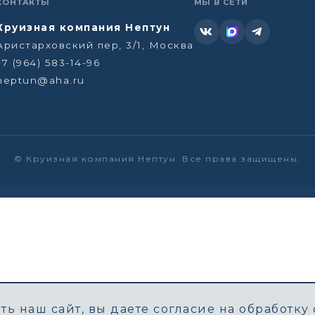
КОНТАКТЫ
МЫ В СЕТИ
Круизная компания Нептун
Аристарховский пер, 3/1, Москва
+7 (964) 583-14-96
neptun@aha.ru
©
Круизная компания Нептун. Все права защищены.
ь наш сайт, вы даете согласие на обработку 