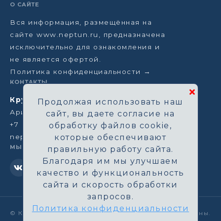
О САЙТЕ
Вся информация, размещённая на
сайте www.neptun.ru, предназначена
исключительно для ознакомления и
не является офертой.
Политика конфиденциальности →
КОНТАКТЫ
Круизная компания Нептун
Продолжая использовать наш
Аристарховский пер, 3/1, Москва
сайт, вы даете согласие на
+7 (964) 583-14-96
обработку файлов cookie,
neptun@aha.ru
которые обеспечивают
МЫ В СЕТИ
правильную работу сайта.
Благодаря им мы улучшаем
качество и функциональность
сайта и скорость обработки
запросов.
Политика конфиденциальности
©
Круизная компания Нептун. Все права защищены.