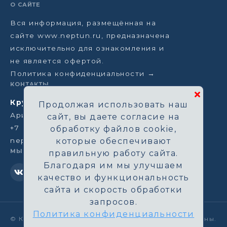
О САЙТЕ
Вся информация, размещённая на
сайте www.neptun.ru, предназначена
исключительно для ознакомления и
не является офертой.
Политика конфиденциальности →
КОНТАКТЫ
Круизная компания Нептун
Продолжая использовать наш
Аристарховский пер, 3/1, Москва
сайт, вы даете согласие на
+7 (964) 583-14-96
обработку файлов cookie,
neptun@aha.ru
которые обеспечивают
МЫ В СЕТИ
правильную работу сайта.
Благодаря им мы улучшаем
качество и функциональность
сайта и скорость обработки
запросов.
Политика конфиденциальности
©
Круизная компания Нептун. Все права защищены.