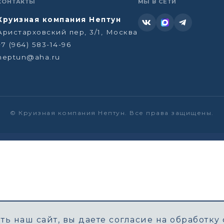
КОНТАКТЫ
МЫ В СЕТИ
Круизная компания Нептун
Аристарховский пер, 3/1, Москва
+7 (964) 583-14-96
neptun@aha.ru
©
Круизная компания Нептун. Все права защищены.
ь наш сайт, вы даете согласие на обработку 