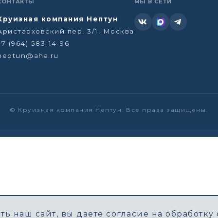
КОНТАКТЫ
МЫ В СЕТИ
Круизная компания Нептун
Аристарховский пер, 3/1, Москва
+7 (964) 583-14-96
neptun@aha.ru
©
Круизная компания Нептун. Все права защищены.
ь наш сайт, вы даете согласие на обработку 