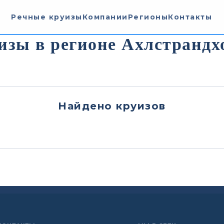
Речные круизы
Компании
Регионы
Контакты
изы в регионе Ахлстрандх
Найдено
круизов