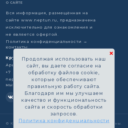
О САЙТЕ
Вся информация, размещённая на
сайте www.neptun.ru, предназначена
исключительно для ознакомления и
не является офертой.
Политика конфиденциальности →
КОНТАКТЫ
Круизная компания Нептун
Продолжая использовать наш
Аристарховский пер, 3/1, Москва
сайт, вы даете согласие на
+7 (964) 583-14-96
обработку файлов cookie,
neptun@aha.ru
которые обеспечивают
МЫ В СЕТИ
правильную работу сайта.
Благодаря им мы улучшаем
качество и функциональность
сайта и скорость обработки
запросов.
Политика конфиденциальности
©
Круизная компания Нептун. Все права защищены.