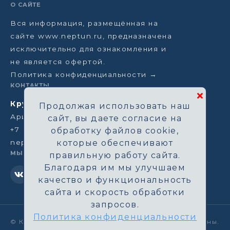
О САЙТЕ
Вся информация, размещённая на
сайте www.neptun.ru, предназначена
исключительно для ознакомления и
не является офертой.
Политика конфиденциальности →
КОНТАКТЫ
Круизная компания Нептун
Продолжая использовать наш
Аристарховский пер, 3/1, Москва
сайт, вы даете согласие на
+7 (964) 583-14-96
обработку файлов cookie,
neptun@aha.ru
которые обеспечивают
МЫ В СЕТИ
правильную работу сайта.
Благодаря им мы улучшаем
качество и функциональность
сайта и скорость обработки
запросов.
Политика конфиденциальности
©
Круизная компания Нептун. Все права защищены.