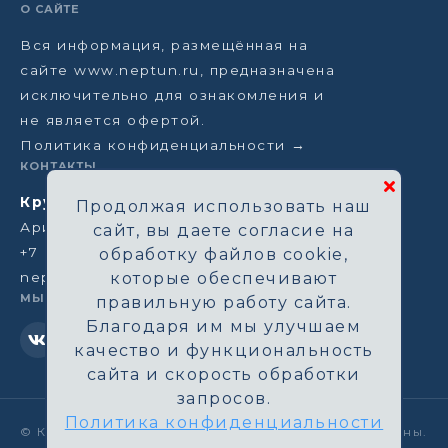
О САЙТЕ
Вся информация, размещённая на
сайте www.neptun.ru, предназначена
исключительно для ознакомления и
не является офертой.
Политика конфиденциальности →
КОНТАКТЫ
Круизная компания Нептун
Продолжая использовать наш
Аристарховский пер, 3/1, Москва
сайт, вы даете согласие на
+7 (964) 583-14-96
обработку файлов cookie,
neptun@aha.ru
которые обеспечивают
МЫ В СЕТИ
правильную работу сайта.
Благодаря им мы улучшаем
качество и функциональность
сайта и скорость обработки
запросов.
Политика конфиденциальности
©
Круизная компания Нептун. Все права защищены.