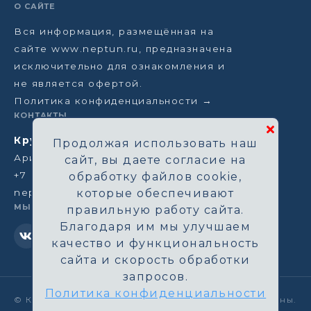
О САЙТЕ
Вся информация, размещённая на
сайте www.neptun.ru, предназначена
исключительно для ознакомления и
не является офертой.
Политика конфиденциальности →
КОНТАКТЫ
Круизная компания Нептун
Продолжая использовать наш
Аристарховский пер, 3/1, Москва
сайт, вы даете согласие на
+7 (964) 583-14-96
обработку файлов cookie,
neptun@aha.ru
которые обеспечивают
МЫ В СЕТИ
правильную работу сайта.
Благодаря им мы улучшаем
качество и функциональность
сайта и скорость обработки
запросов.
Политика конфиденциальности
©
Круизная компания Нептун. Все права защищены.