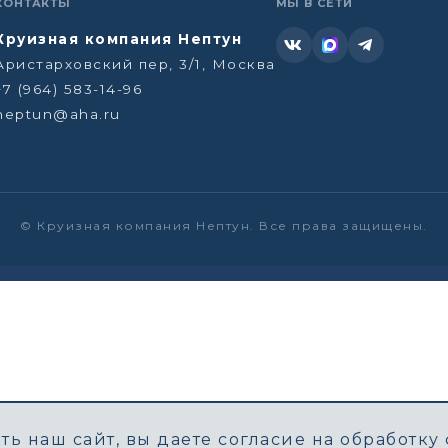
КОНТАКТЫ
МЫ В СЕТИ
Круизная компания Нептун
Аристарховский пер, 3/1, Москва
+7 (964) 583-14-96
neptun@aha.ru
©
Круизная компания Нептун. Все права защищены.
ь наш сайт, вы даете согласие на обработку 