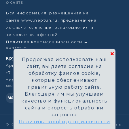
О САЙТЕ
Вся информация, размещённая на
сайте www.neptun.ru, предназначена
исключительно для ознакомления и
не является офертой.
Политика конфиденциальности →
КОНТАКТЫ
Круизная компания Нептун
Продолжая использовать наш
Аристарховский пер, 3/1, Москва
сайт, вы даете согласие на
+7 (964) 583-14-96
обработку файлов cookie,
neptun@aha.ru
которые обеспечивают
МЫ В СЕТИ
правильную работу сайта.
Благодаря им мы улучшаем
качество и функциональность
сайта и скорость обработки
запросов.
Политика конфиденциальности
©
Круизная компания Нептун. Все права защищены.