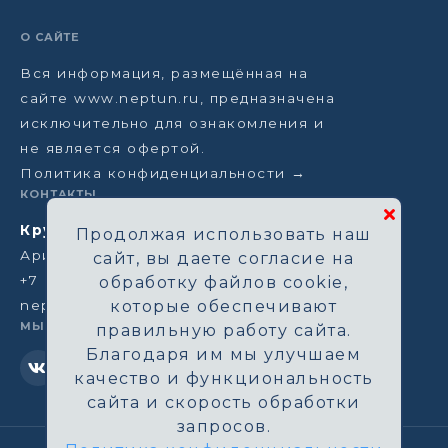
О САЙТЕ
Вся информация, размещённая на
сайте www.neptun.ru, предназначена
исключительно для ознакомления и
не является офертой.
Политика конфиденциальности →
КОНТАКТЫ
Круизная компания Нептун
Продолжая использовать наш
Аристарховский пер, 3/1, Москва
сайт, вы даете согласие на
+7 (964) 583-14-96
обработку файлов cookie,
neptun@aha.ru
которые обеспечивают
МЫ В СЕТИ
правильную работу сайта.
Благодаря им мы улучшаем
качество и функциональность
сайта и скорость обработки
запросов.