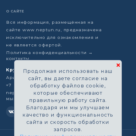
О САЙТЕ
Вся информация, размещённая на
сайте www.neptun.ru, предназначена
исключительно для ознакомления и
не является офертой.
Политика конфиденциальности →
КОНТАКТЫ
Круизная компания Нептун
Продолжая использовать наш
Аристарховский пер, 3/1, Москва
сайт, вы даете согласие на
+7 (964) 583-14-96
обработку файлов cookie,
neptun@aha.ru
которые обеспечивают
МЫ В СЕТИ
правильную работу сайта.
Благодаря им мы улучшаем
качество и функциональность
сайта и скорость обработки
запросов.