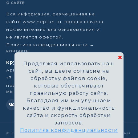
О САЙТЕ
Вся информация, размещённая на
сайте www.neptun.ru, предназначена
исключительно для ознакомления и
не является офертой.
Политика конфиденциальности →
КОНТАКТЫ
Круизная компания Нептун
Продолжая использовать наш
Аристарховский пер, 3/1, Москва
сайт, вы даете согласие на
+7 (964) 583-14-96
обработку файлов cookie,
neptun@aha.ru
которые обеспечивают
МЫ В СЕТИ
правильную работу сайта.
Благодаря им мы улучшаем
качество и функциональность
сайта и скорость обработки
запросов.
Политика конфиденциальности
©
Круизная компания Нептун. Все права защищены.