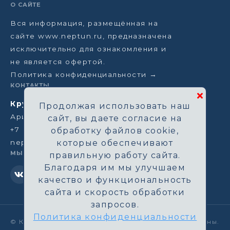
О САЙТЕ
Вся информация, размещённая на
сайте www.neptun.ru, предназначена
исключительно для ознакомления и
не является офертой.
Политика конфиденциальности →
КОНТАКТЫ
Круизная компания Нептун
Продолжая использовать наш
Аристарховский пер, 3/1, Москва
сайт, вы даете согласие на
+7 (964) 583-14-96
обработку файлов cookie,
neptun@aha.ru
которые обеспечивают
МЫ В СЕТИ
правильную работу сайта.
Благодаря им мы улучшаем
качество и функциональность
сайта и скорость обработки
запросов.
Политика конфиденциальности
©
Круизная компания Нептун. Все права защищены.