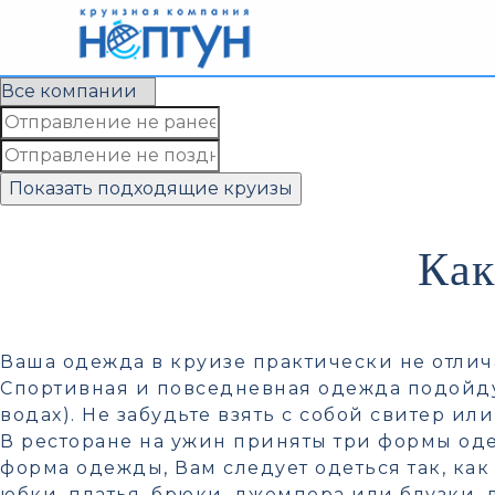
Морские круизы и путешествия
Лучшие круизы по всему миру
Более 10 000 круизов по всему миру
Показать подходящие круизы
Как
Ваша одежда в круизе практически не отлич
Спортивная и повседневная одежда подойдут 
водах). Не забудьте взять с собой свитер ил
В ресторане на ужин приняты три формы оде
форма одежды, Вам следует одеться так, ка
юбки, платья, брюки, джемпера или блузки, 