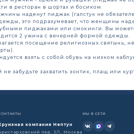
ти в ресторан в шортах и босиком.
жчины наденут пиджак (галстук не обязателе
ежды, это подразумевает, что женщины наде
лубными пиджаками или смокинги. Вы можете
одится 2 ужина с вечерней формой одежды.
агается посещение религиозных святынь, не 
рты).
ндуется взять с собой обувь на низком кабл
не забудьте захватить зонтик, плащ или кур
КОНТАКТЫ
МЫ В СЕТИ
Круизная компания Нептун
Аристарховский пер, 3/1, Москва