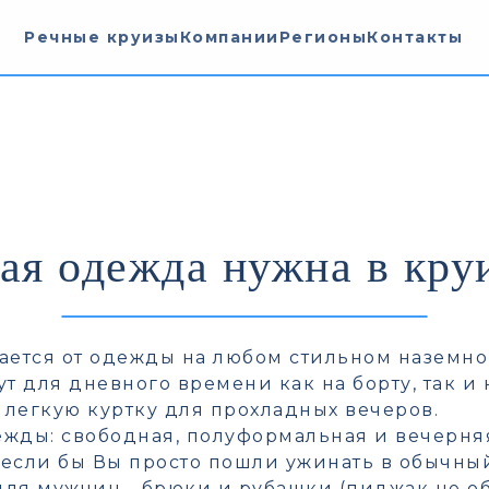
Речные круизы
Компании
Регионы
Контакты
ая одежда нужна в кру
ается от одежды на любом стильном наземно
для дневного времени как на борту, так и н
и легкую куртку для прохладных вечеров.
жды: свободная, полуформальная и вечерняя
к если бы Вы просто пошли ужинать в обычн
для мужчин - брюки и рубашки (пиджак не об