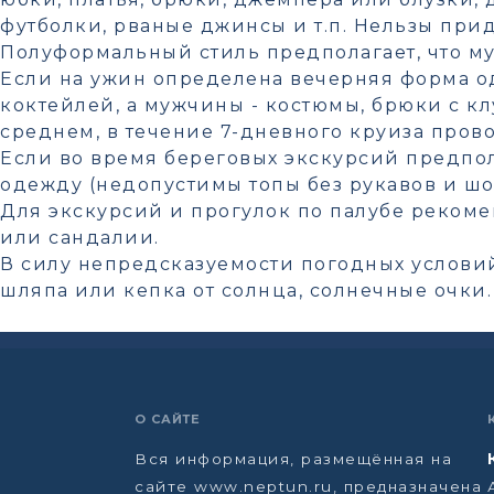
футболки, рваные джинсы и т.п. Нельзы прид
Полуформальный стиль предполагает, что му
Если на ужин определена вечерняя форма од
коктейлей, а мужчины - костюмы, брюки с к
среднем, в течение 7-дневного круиза пров
Если во время береговых экскурсий предпол
одежду (недопустимы топы без рукавов и шо
Для экскурсий и прогулок по палубе рекоме
или сандалии.
В силу непредсказуемости погодных условий 
шляпа или кепка от солнца, солнечные очки.
О САЙТЕ
Вся информация, размещённая на
сайте www.neptun.ru, предназначена